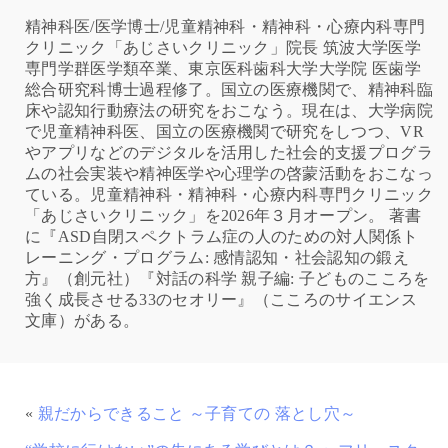
精神科医/医学博士/児童精神科・精神科・心療内科専門
クリニック「あじさいクリニック」院長 筑波大学医学
専門学群医学類卒業、東京医科歯科大学大学院 医歯学
総合研究科博士過程修了。国立の医療機関で、精神科臨
床や認知行動療法の研究をおこなう。現在は、大学病院
で児童精神科医、国立の医療機関で研究をしつつ、VR
やアプリなどのデジタルを活用した社会的支援プログラ
ムの社会実装や精神医学や心理学の啓蒙活動をおこなっ
ている。児童精神科・精神科・心療内科専門クリニック
「あじさいクリニック」を2026年３月オープン。 著書
に『ASD自閉スペクトラム症の人のための対人関係ト
レーニング・プログラム: 感情認知・社会認知の鍛え
方』（創元社）『対話の科学 親子編: 子どものこころを
強く成長させる33のセオリー』（こころのサイエンス
文庫）がある。
«
親だからできること ～子育ての 落とし穴～