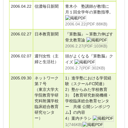
2006.04.22
信濃毎日新聞
青木小 塾講師が教壇に
月１回全学年の算数指導。
2006.04.22(PDF:88KB)
2006.02.27
日本教育新聞
『算数脳』～算数力伸ばす
骨太教育論
2006.2.27(PDF:103KB)
2006.02.07
週刊女性（主
頭がよくなる『算数脳』ク
婦と生活社）
イズ
2006.2.7(PDF:302KB)
2005.09.30
ネットワーク
1）進学塾における学習経
第７号
験（スクールFC関連）
（東京大学大
2）塾からみた学校教育
学院教育学研
3）【教育研究創発機構・
究科附属学校
学校臨床総合教育センタ
臨床総合教育
ー 共催 公開シンポジウ
研究センタ
ム】の内容
ー）
4）案内チラシ
1(746KB)