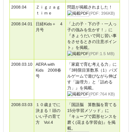
2008.04
Ｚｉｇｚａｇ
問題が掲載されました！
ｔｉｍｅ
(PDF: 396KB)
2008.04.01
日経Kids＋ 4
「上の子・下の子・一人っ
月号
子の強みを生かす！」に
『きょうだいで同じ習い事
をさせるときの注意ポイン
ト』を掲載。
(PDF:1.5 MB)
2008.03.10
AERA with
「家庭で育む考える力」に
Kids 2008春
『3時限目算数系（1）パズ
号
ルゲームで遊びながら伸ば
す「論理力」と「詰める
力」』を掲載。
(PDF:764 KB)
2008.03.03
１０歳までに
「国語脳 算数脳を育てる
決まる！頭の
15分学習メソッド」に
いい子の育て
『キューブで図形センスを
方 Vol.4
磨く(花まる学習会)』を掲
載。