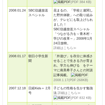
(PDF:384 KB)
2008.01.24
SBC信越放送
花まるの、「学校と連関し
スペシャル
た野外体験」への取り組み
が、テレビにも取上げられ
ました！
SBC信越放送スペシャル
「つながる力を～青木村・
学びの改革～」2008年1月
24日放映。
詳細はこちら≫
2008.01.17
朝日小学生新
「外遊び」を存分に体感さ
聞
せることで生きる力が育ま
れ、学力も伸びる をテー
マに南美希子さんとの対談
記事掲載。
2008.1.17(PDF:268KB)
2007.12.18
日経Kids＋ 2月
子どもの性格を生かす勉強
号
法
詳細はこちら≫
(PDF:832 KB)