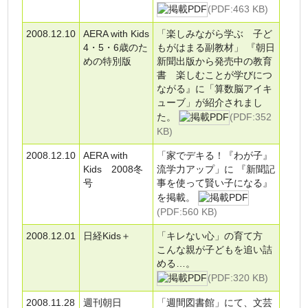
(PDF:463 KB)
2008.12.10
AERA with Kids
「楽しみながら学ぶ 子ど
4・5・6歳のた
もがはまる副教材」 『朝日
めの特別版
新聞出版から発売中の教育
書 楽しむことが学びにつ
ながる』に「算数脳アイキ
ューブ」が紹介されまし
た。
(PDF:352
KB)
2008.12.10
AERA with
「家でデキる！『わが子』
Kids 2008冬
流学力アップ」に 『新聞記
号
事を使って賢い子になる』
を掲載。
(PDF:560 KB)
2008.12.01
日経Kids＋
「キレない心」の育て方
こんな親が子どもを追い詰
める…。
(PDF:320 KB)
2008.11.28
週刊朝日
「週間図書館」にて、文芸