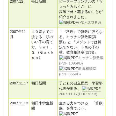
2007.12
毎日新聞
ピーターフランクルの「ち
ょっとみちくさ」に
高濱正伸・花まるのことが
紹介されました。
(PDF:373 KB)
2007年11
１０歳までに
「『料理』で算数に強くな
月
決まる！頭の
る。キッチン算数脳(高
いい子の育て
濱)」と 「メゾットでは解
方。Ｖｏｌ．
決できない、うちの子の
３ （Ｇａｋｋ
壁。教育相談室(西郡)」
ｅｎ）
キッチン算数脳
(PDF:1095KB)
教育相談室
(PDF:666KB)
2007.11.17
朝日新聞
子どもの自立提案 学習塾
代表が出版。
2007.11.17(PDF:76KB)
2007.11.13
朝日小学生新
生きる力をつける 「算数
聞
脳」を育てよう。