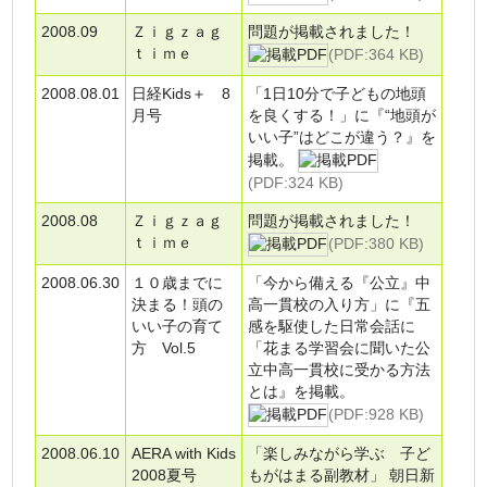
2008.09
Ｚｉｇｚａｇ
問題が掲載されました！
ｔｉｍｅ
(PDF:364 KB)
2008.08.01
日経Kids＋ 8
「1日10分で子どもの地頭
月号
を良くする！」に『“地頭が
いい子”はどこが違う？』を
掲載。
(PDF:324 KB)
2008.08
Ｚｉｇｚａｇ
問題が掲載されました！
ｔｉｍｅ
(PDF:380 KB)
2008.06.30
１０歳までに
「今から備える『公立』中
決まる！頭の
高一貫校の入り方」に『五
いい子の育て
感を駆使した日常会話に
方 Vol.5
「花まる学習会に聞いた公
立中高一貫校に受かる方法
とは』を掲載。
(PDF:928 KB)
2008.06.10
AERA with Kids
「楽しみながら学ぶ 子ど
2008夏号
もがはまる副教材」 朝日新