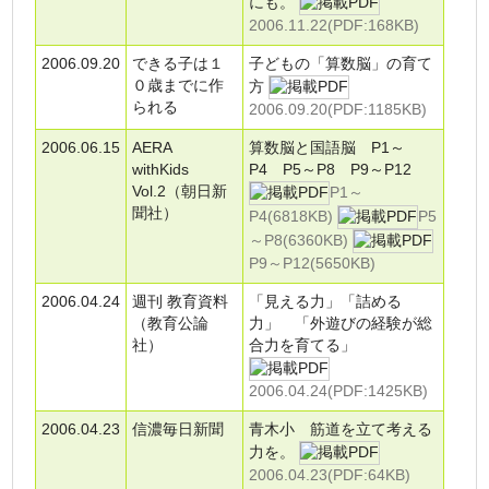
にも。
2006.11.22(PDF:168KB)
2006.09.20
できる子は１
子どもの「算数脳」の育て
０歳までに作
方
られる
2006.09.20(PDF:1185KB)
2006.06.15
AERA
算数脳と国語脳 P1～
withKids
P4 P5～P8 P9～P12
Vol.2（朝日新
P1～
聞社）
P4(6818KB)
P5
～P8(6360KB)
P9～P12(5650KB)
2006.04.24
週刊 教育資料
「見える力」「詰める
（教育公論
力」 「外遊びの経験が総
社）
合力を育てる」
2006.04.24(PDF:1425KB)
2006.04.23
信濃毎日新聞
青木小 筋道を立て考える
力を。
2006.04.23(PDF:64KB)