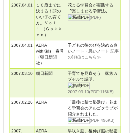
2007.04.01
１０歳までに
花まる学習会が実践する
決まる！頭の
〝楽しませる学習法〟
いい子の育て
(PDF)
方。Ｖｏｌ．
１ （Ｇａｋｋ
ｅｎ）
2007.04.01
AERA
子どもの後のびを決める良
withKids 春号
いノート・悪いノート
記事
（朝日新聞
の詳細はこちら≫
社）
2007.03.10
朝日新聞
子育てを見直そう 家族カ
プセルで説明。
2007.03.10(PDF:116KB)
2007.02.26
AERA
「最後に勝つ塾選び」花ま
る学習会のアルゴクラブが
紹介されました。
(PDF:496KB)
2007.
AERA
早咲き脳、後伸び脳の秘密