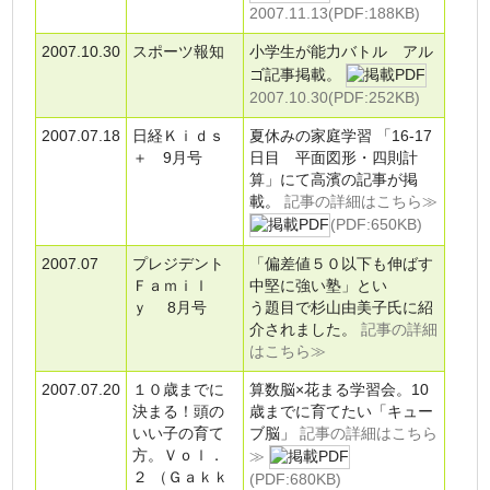
2007.11.13(PDF:188KB)
2007.10.30
スポーツ報知
小学生が能力バトル アル
ゴ記事掲載。
2007.10.30(PDF:252KB)
2007.07.18
日経Ｋｉｄｓ
夏休みの家庭学習 「16-17
＋ 9月号
日目 平面図形・四則計
算」にて高濱の記事が掲
載。
記事の詳細はこちら≫
(PDF:650KB)
2007.07
プレジデント
「偏差値５０以下も伸ばす
Ｆａｍｉｌ
中堅に強い塾」とい
ｙ 8月号
う題目で杉山由美子氏に紹
介されました。
記事の詳細
はこちら≫
2007.07.20
１０歳までに
算数脳×花まる学習会。10
決まる！頭の
歳までに育てたい「キュー
いい子の育て
ブ脳」
記事の詳細はこちら
方。Ｖｏｌ．
≫
２ （Ｇａｋｋ
(PDF:680KB)