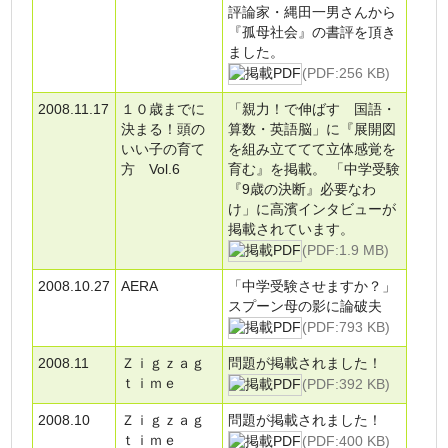
評論家・縄田一男さんから
『孤母社会』の書評を頂き
ました。
(PDF:256 KB)
2008.11.17
１０歳までに
「親力！で伸ばす 国語・
決まる！頭の
算数・英語脳」に『展開図
いい子の育て
を組み立ててて立体感覚を
方 Vol.6
育む』を掲載。 「中学受験
『9歳の決断』必要なわ
け」に高濱インタビューが
掲載されています。
(PDF:1.9 MB)
2008.10.27
AERA
「中学受験させますか？」
スプーン母の影に論破夫
(PDF:793 KB)
2008.11
Ｚｉｇｚａｇ
問題が掲載されました！
ｔｉｍｅ
(PDF:392 KB)
2008.10
Ｚｉｇｚａｇ
問題が掲載されました！
ｔｉｍｅ
(PDF:400 KB)