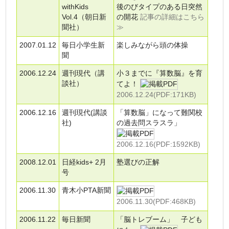
withKids
後のびタイプのある日突然
Vol.4（朝日新
の開花
記事の詳細はこちら
聞社）
≫
2007.01.12
毎日小学生新
楽しみながら頭の体操
聞
2006.12.24
週刊現代（講
小３までに『算数脳』を育
談社）
てよ！
2006.12.24(PDF:171KB)
2006.12.16
週刊現代(講談
「算数脳」になって難関校
社)
の過去問スラスラ」
2006.12.16(PDF:1592KB)
2008.12.01
日経kids+ 2月
塾選びの正解
号
2006.11.30
青木小PTA新聞
2006.11.30(PDF:468KB)
2006.11.22
毎日新聞
「脳トレブーム」 子ども