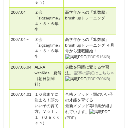
ｅｎ）
2007.04
Ｚ会
高学年からの「算数脳」
「zigzagtime」
brush upトレーニング
４・５・６年
生
2007.04～
Ｚ会
高学年からの「算数脳」
「zigzagtime」
brush upトレーニング ４月
４・５・６年
号から連載開始！
生
(PDF:516KB)
2007.06.04
AERA
失敗を飛躍に変える学習
withKids 夏号
法。
記事の詳細はこちら≫
（朝日新聞
(PDF:700KB)
社）
2007.04.01
１０歳までに
合格メソッド・頭のいい子
決まる！頭の
の才能を育てる
いい子の育て
最新メソッド等特集が組ま
方。Ｖｏｌ．
れています。
１ （Ｇａｋｋ
(PDF)
ｅｎ）