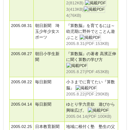
2(812KB)
3(413KB)
4(76KB)
2005.08.31
朝日新聞 埼
『算数脳』を育てるには～
玉少年少女ス
幼児期に野外でとことん遊
ポーツ
ぶこと
2005.8.31(PDF:153KB)
2005.08.27
朝日小学生新
『算数脳』の著者 高濱正伸
聞
に聞く算数の学び方
2005.8.27(PDF:453KB)
2005.08.22
毎日新聞
小３までに育てたい『算数
脳』
2005.8.22(PDF:290KB)
2005.04.14
毎日新聞
ゆとり学力意欲 遊びから
興味広げ。
2005.04.14(PDF:100KB)
2005.02.25
日本教育新聞
地域に根付く塾 塾生の父