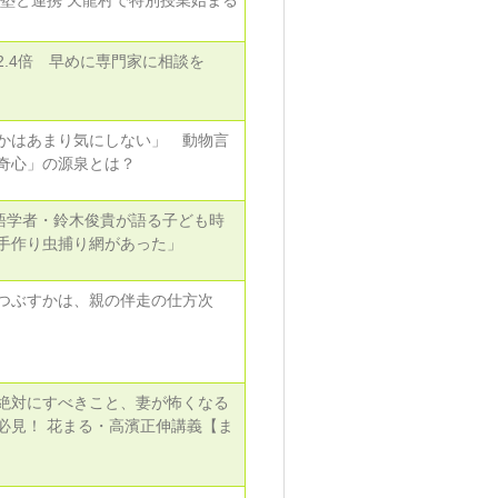
の塾と連携 天龍村で特別授業始まる
.4倍 早めに専門家に相談を
かはあまり気にしない」 動物言
奇心」の源泉とは？
言語学者・鈴木俊貴が語る子ども時
手作り虫捕り網があった」
つぶすかは、親の伴走の仕方次
絶対にすべきこと、妻が怖くなる
必見！ 花まる・高濱正伸講義【ま