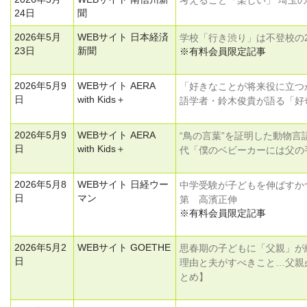
考えること「楽しい」 埼玉
24日
聞
2026年5月
WEBサイト 日本経済
学校「行き渋り」は不登校の2
23日
新聞
※有料会員限定記事
2026年5月9
WEBサイト AERA
「好きなことが将来役に立つ
日
with Kids＋
語学者・鈴木俊貴が語る「好
2026年5月9
WEBサイト AERA
“鳥の言葉”を証明した動物
日
with Kids＋
代「僕のベビーカーには父の
2026年5月8
WEBサイト 日経ウー
中学受験が子どもを伸ばすか
日
マン
第 高濱正伸
※有料会員限定記事
2026年5月2
WEBサイト GOETHE
思春期の子どもに「父親」が
日
理由と夫がすべきこと…父親
とめ】