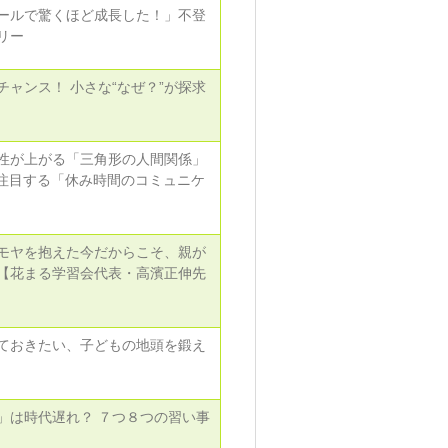
ールで驚くほど成長した！」不登
リー
ャンス！ 小さな“なぜ？”が探求
性が上がる「三角形の人間関係」
が注目する「休み時間のコミュニケ
モヤを抱えた今だからこそ、親が
【花まる学習会代表・高濱正伸先
ておきたい、子どもの地頭を鍛え
」は時代遅れ？ ７つ８つの習い事