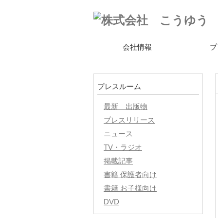
(株)こうゆうは、子ども達の学習塾、保護者/地域の教育コン
会社情報
プ
プレスルーム
最新 出版物
プレスリリース
ニュース
TV・ラジオ
掲載記事
書籍 保護者向け
書籍 お子様向け
DVD