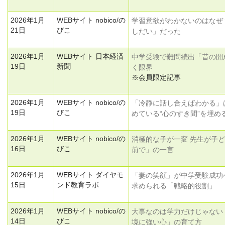
2026年1月
WEBサイト nobico/の
学習意欲がわかないのはなぜ
21日
びこ
しだい」だった
2026年1月
WEBサイト 日本経済
中学受験で難問続出「昔の開
19日
新聞
く限界
※会員限定記事
2026年1月
WEBサイト nobico/の
「冷静に話し合えばわかる」
19日
びこ
めている“心のすき間”を埋め
2026年1月
WEBサイト nobico/の
消極的な子が一変 先生が子
16日
びこ
前で」の一言
2026年1月
WEBサイト ダイヤモ
「妻の笑顔」が中学受験成功
15日
ンド教育ラボ
求められる「戦略的役割」
2026年1月
WEBサイト nobico/の
大事なのは学力だけじゃない 
14日
びこ
境に強い心」の育て方