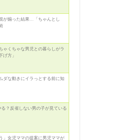
親が煽った結果…「ちゃんとし
術
ちゃくちゃな男児との暮らしがラ
下げ方」
ムダな動きにイラっとする前に知
やる？反省しない男の子が見ている
う」女児ママの提案に男児ママが