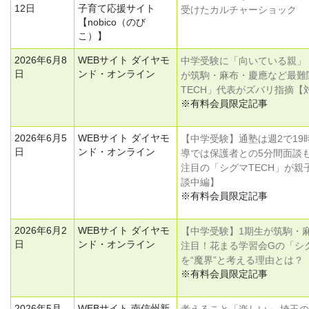
12日
子育て応援サイト
受けたカルチャーショック
【nobico（のび
こ）】
2026年6月8
WEBサイト ダイヤモ
中学受験に「向いている親」
日
ンド・オンライン
が筑駒・麻布・慶應など最難
TECH」代表がズバリ指摘【
※有料会員限定記事
2026年6月5
WEBサイト ダイヤモ
【中学受験】通塾は週2で19
日
ンド・オンライン
導では保護者との5分間面談
注目の「シグマTECH」が
談中編】
※有料会員限定記事
2026年6月2
WEBサイト ダイヤモ
【中学受験】1期生が筑駒・
日
ンド・オンライン
注目！花まる学習会Gの「シグ
を“魔界”と考える理由とは？
※有料会員限定記事
2026年5月
WEBサイト 南信州新