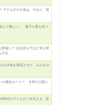
？ 子どものやる気は、やはり「親
成より難しい」 親子も塾も近づ
は間違い？ 反抗的な子ほど実は求
る方法
どもの才能を開花させた「みんなの
への最短ルート？ 令和の父親に
AI時代の子どもの一生支える「逆