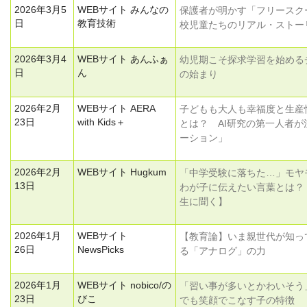
2026年3月5
WEBサイト みんなの
保護者が明かす「フリースク
日
教育技術
校児童たちのリアル・ストー
2026年3月4
WEBサイト あんふぁ
幼児期こそ探求学習を始めるチ
日
ん
の始まり
2026年2月
WEBサイト AERA
子どもも大人も幸福度と生産
23日
with Kids＋
とは？ AI研究の第一人者
ーション」
2026年2月
WEBサイト Hugkum
「中学受験に落ちた…」モヤ
13日
わが子に伝えたい言葉とは？
生に聞く】
2026年1月
WEBサイト
【教育論】いま親世代が知っ
26日
NewsPicks
る「アナログ」の力
2026年1月
WEBサイト nobico/の
「習い事が多いとかわいそう
23日
びこ
でも笑顔でこなす子の特徴