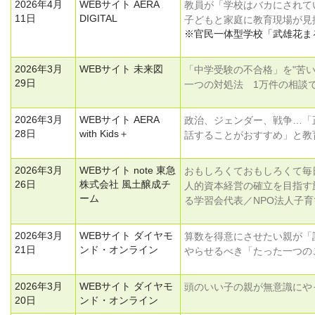
2026年4月
WEBサイト AERA
教員が「学校はバカにされて
11日
DIGITAL
子どもと家庭に教育現場が見
※官民一体型学校「武雄花ま
2026年3月
WEBサイト 未来図
「中学受験の不合格」を"苦
29日
一つの対処法 1万件の相談
2026年3月
WEBサイト AERA
政治、ジェンダー、戦争…「
28日
with Kids＋
話することがおすすめ」と教
2026年3月
WEBサイト note 東急
おもしろくておもしろくて毎
26日
株式会社 風土醸成チ
人的資本経営の確立を目指す
ーム
る学習会代表／NPO法人子
2026年3月
WEBサイト ダイヤモ
算数を得意にさせたい親が「
21日
ンド・オンライン
やらせるべき「たった一つの
2026年3月
WEBサイト ダイヤモ
頭のいい子の親が無意識にや
20日
ンド・オンライン