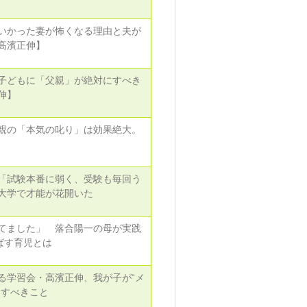
いかった妻が怖くなる理由と夫が
高濱正伸】
子どもに「父親」が絶対にすべき
伸】
親の「本気の叱り」は効果絶大。
「試験本番に弱く、受験も毎回う
大学で才能が花開いた
てました」 落合陽一の母が実践
ばす育児とは
る学習会・高濱正伸、我が子が“メ
にすべきこと