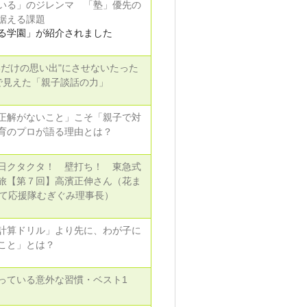
いる」のジレンマ 「塾」優先の
据える課題
る学園」が紹介されました
いだけの思い出"にさせないたった
で見えた「親子談話の力」
正解がないこと」こそ「親子で対
育のプロが語る理由とは？
日クタクタ！ 壁打ち！ 東急式
旅【第７回】高濱正伸さん（花ま
育て応援隊むぎぐみ理事長）
計算ドリル」より先に、わが子に
こと」とは？
っている意外な習慣・ベスト1